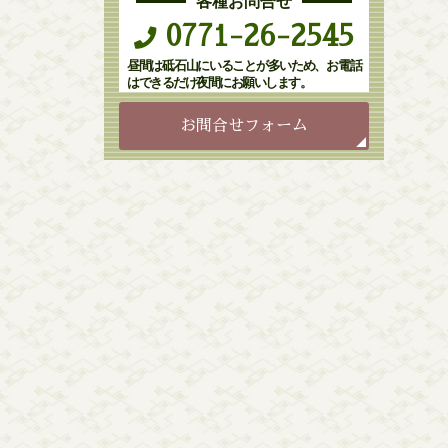
各種お問合せ
0771-26-2545
昼間は砥石山にいることが多いため、お電話
はできるだけ夜間にお願いします。
お問合せフォーム