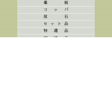
巣板
コッパ
原石
セット品
特選品
別誂品
その他商品
各種お問合せ
0771-26-2545
昼間は砥石山にいることが多いため、お電話はできるだ
け夜間にお願いします。
お問合せフォーム