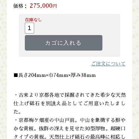
275,000
価格：
円
在庫なし
ご注文について
■長さ204mm×巾74mm×厚み38mm
・古来より京都各地で採掘されてきた希少な天然
仕上げ砥石を別誂え品としてご用意いたしまし
た。
・京都梅ケ畑産の中山戸前。中山を象徴する鮮や
かな黄板。抜群の冴えを見せた30型厚物。超硬口
タイプの黄板。天然仕上げ砥石の最高峰に相応し