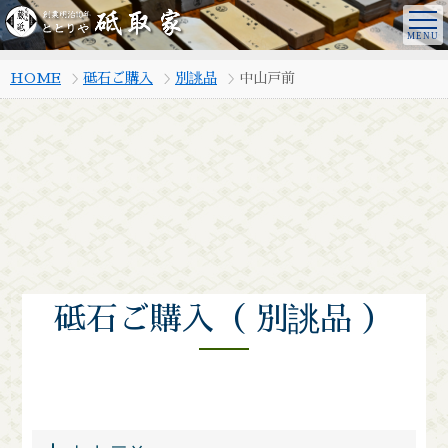
HOME
砥石ご購入
別誂品
中山戸前
砥石ご購入（
別誂品
）