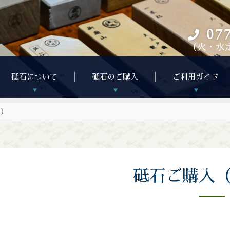
07
（火・水
砥石について
砥石のご購入
ご利用ガイド
り）
砥石ご購入