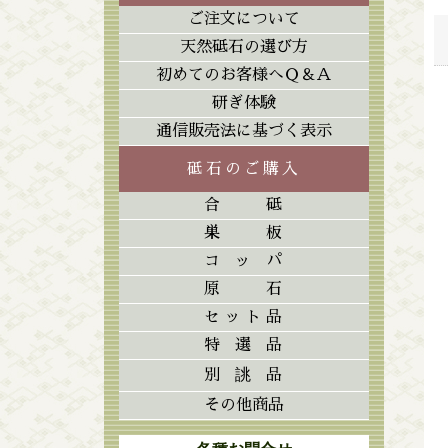
ご注文について
天然砥石の選び方
初めてのお客様へＱ＆Ａ
研ぎ体験
通信販売法に基づく表示
砥石のご購入
合砥
巣板
コッパ
原石
セット品
特選品
別誂品
その他商品