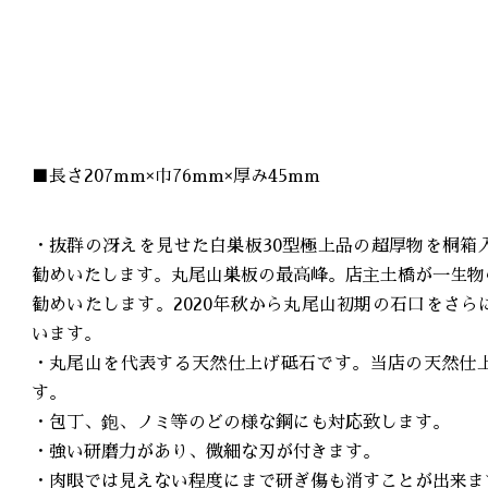
■長さ207mm×巾76mm×厚み45mm
・抜群の冴えを見せた白巣板30型極上品の超厚物を桐箱
勧めいたします。丸尾山巣板の最高峰。店主土橋が一生物
勧めいたします。2020年秋から丸尾山初期の石口をさ
います。
・丸尾山を代表する天然仕上げ砥石です。当店の天然仕
す。
・包丁、鉋、ノミ等のどの様な鋼にも対応致します。
・強い研磨力があり、微細な刃が付きます。
・肉眼では見えない程度にまで研ぎ傷も消すことが出来ま