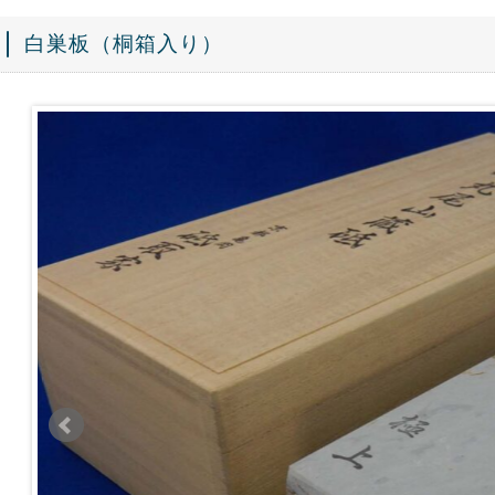
白巣板（桐箱入り）