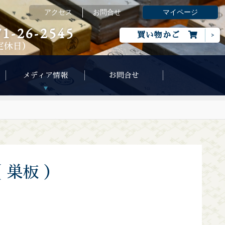
アクセス
お問合せ
マイページ
71-26-2545
買い物かご
定休日）
メディア情報
お問合せ
（
巣板
）