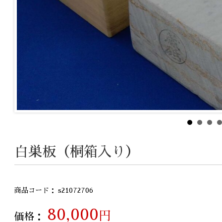
白巣板（桐箱入り）
商品コード： s21072706
80,000
円
価格：