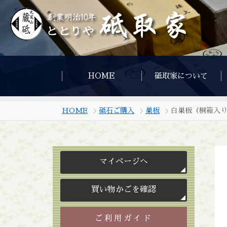
HOME
砥取家について
HOME
砥石ご購入
巣板
白巣板（桐箱入
マイページへ
買い物かごを確認
ご利用ガイド